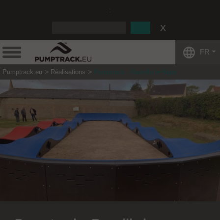
:
FR
Pumptrack.eu
Réalisations
Pumptrack - Rauville la Bigot