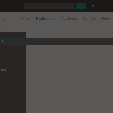
:
s de
Offre
Réalisations
Catalogue
Contact
Video
s
s
Pumptrack - Milówka
 est
 :