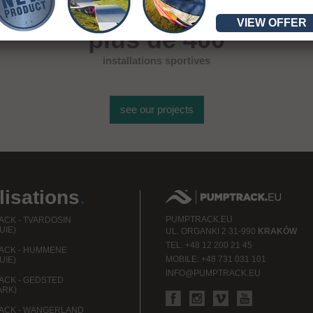
VIEW OFFER
plus de 400
installations sportives
see our projects
lisations
.
PUMPTRACK.EU
CK - TVARDOSIN
UIE)
UL.
ORGANKI 2
31-990
KRAKÓW
TEL.
+48 12 200 21 45
ACK - HUMMENE
MOBILE:
+48 731 031 101
UIE)
INFO@PUMPTRACK.EU
CK - GEDSTED
ARK)
ACK - WANGERLAND