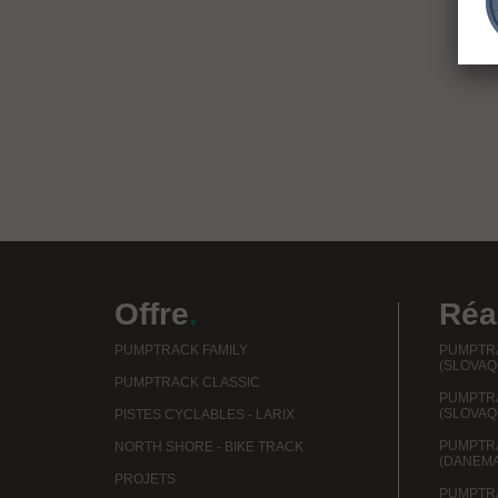
Offre
.
Réa
PUMPTRACK FAMILY
PUMPTRA
(SLOVAQ
PUMPTRACK CLASSIC
PUMPTR
(SLOVAQ
PISTES CYCLABLES - LARIX
PUMPTRA
NORTH SHORE - BIKE TRACK
(DANEM
PROJETS
PUMPTR