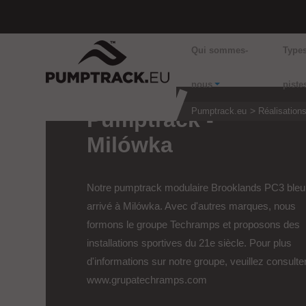
Qui sommes-
Type
nous
piste
Pumptrack.eu
Réalisation
Pumptrack -
Milówka
Notre pumptrack modulaire Brooklands PC3 bleu
arrivé à Milówka. Avec d'autres marques, nous
formons le groupe Techramps et proposons des
installations sportives du 21e siècle. Pour plus
d'informations sur notre groupe, veuillez consulter
www.grupatechramps.com