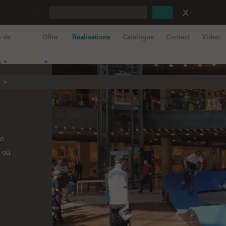
:
s de
Offre
Réalisations
Catalogue
Contact
Video
s
s
Pumptrack in Lublin
de
 où