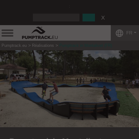
:
FR
Pumptrack.eu
Réalisations
Pumptrack in Montalivet (FR)