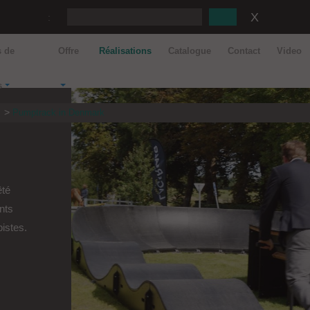
:
s de
Offre
Réalisations
Catalogue
Contact
Video
s
s
Pumptrack in Denmark
êté
nts
pistes.