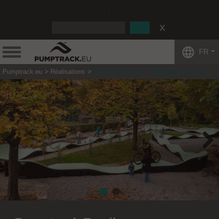
:
FR
Pumptrack.eu
Réalisations
Pumptrack Family - Wettingen (Suisse)
Previous
Next