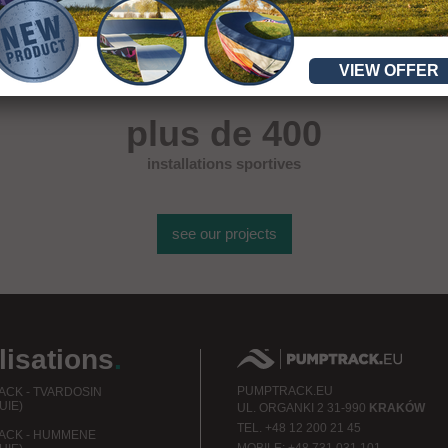
VIEW OFFER
plus de 400
installations sportives
see our projects
lisations
.
PUMPTRACK.EU
CK - TVARDOSIN
UIE)
UL.
ORGANKI 2
31-990
KRAKÓW
TEL.
+48 12 200 21 45
ACK - HUMMENE