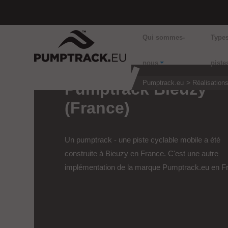
Qui sommes-
Type
nous
piste
Pumptrack.eu
Réalisation
Pumptrack Bieuzy
(France)
Un pumptrack - une piste cyclable mobile a été
construite à Bieuzy en France. C'est une autre
implémentation de la marque Pumptrack.eu en F