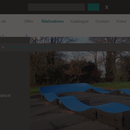
:
s de
Offre
Réalisations
Catalogue
Contact
Video
s
s
Pumptrack Bieuzy (France)
rance!