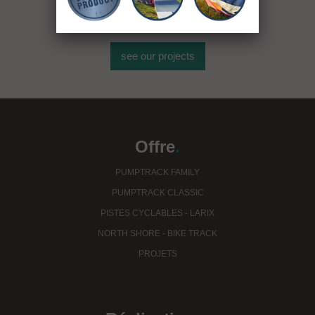
installations sportives
see our projects
Offre
.
PUMPTRACK FAMILY
PUMPTRACK CLASSIC
PISTES CYCLABLES - LARIX
NORTH SHORE - BIKE TRACK
PROJETS