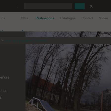
:
s de
Offre
Réalisations
Catalogue
Contact
Video
s
s
Rive nord Paczkow (Pologne)
prendre
zones
es