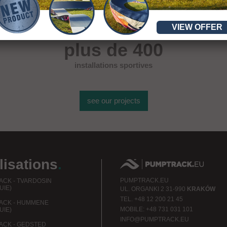
VIEW OFFER
plus de 400
installations sportives
see our projects
lisations
.
PUMPTRACK.EU
CK - TVARDOSIN
UIE)
UL.
ORGANKI 2
31-990
KRAKÓW
TEL.
+48 12 200 21 45
ACK - HUMMENE
MOBILE:
+48 731 031 101
UIE)
INFO@PUMPTRACK.EU
CK - GEDSTED