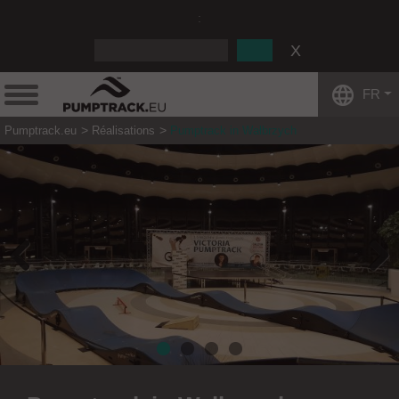
:
FR
Pumptrack.eu
Réalisations
Pumptrack in Wałbrzych
Previous
Next